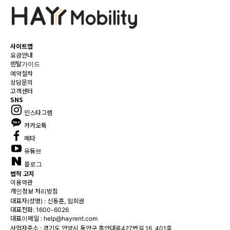
사이트맵
요금안내
렌탈가이드
예약절차
상담문의
고객센터
SNS
인스타그램
카카오톡
메타
유튜브
블로그
법적 고지
이용약관
개인정보 처리방침
대표자(성명) : 신동훈, 임희권
대표전화:
1600-6026
대표이메일 :
help@hayrent.com
사업자주소 : 경기도 안양시 동안구 흥안대로427번길 16, 401호