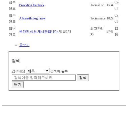
접수
05-
Providing feedback
TobiasCob
1534
완료
01
접수
05-
A breakthrough new
Tobiasnaice
1829
완료
01
답변
최고관리
12-
온라인 상담 게시판입니다.
댓글
1
개
3748
완료
자
16
글쓰기
검색
검색대상
검색어
필수
검색
닫기