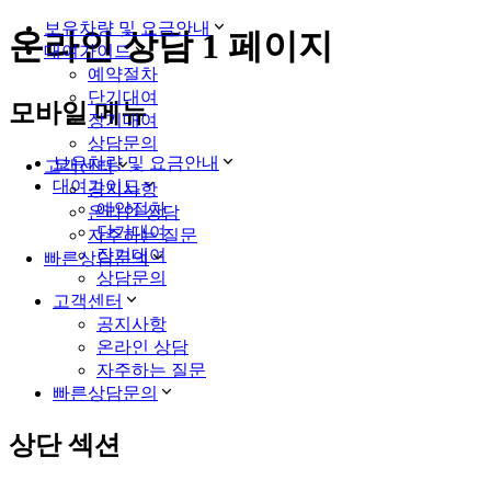
보유차량 및 요금안내
온라인 상담 1 페이지
대여가이드
예약절차
단기대여
모바일 메뉴
장기대여
상담문의
보유차량 및 요금안내
고객센터
대여가이드
공지사항
예약절차
온라인 상담
단기대여
자주하는 질문
장기대여
빠른상담문의
상담문의
고객센터
공지사항
온라인 상담
자주하는 질문
빠른상담문의
상단 섹션