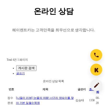
온라인 상담
헤이렌트카는 고객만족을 최우선으로 생각합니다.
Total 4건
1 페이지
게시판 검색
글쓰기
온라인 상담 목록
날
번호
제목
글쓴이
조회
짜
접수
[나들이 리뷰] \눈물의 여왕\ 너구리 영숙이를 찾
08-
김승태
1358
완료
아 가본 일월수목원
28